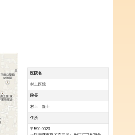
医院名
村上医院
院長
村上 隆士
住所
〒590-0023
大阪府堺市堺区南三国ヶ丘町1丁2番25号