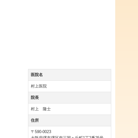
医院名
村上医院
院長
村上 隆士
住所
〒590-0023
大阪府堺市堺区南三国ヶ丘町1丁2番25号