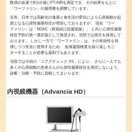
数滴の血液で約1分後にPT-INRを測定でき、その結果をもとに
「ワーファリン」の服用量を調整しています。
近年、日本では高齢化の進展と食生活の変化により心房細動が起
因となる心原性脳塞栓症が増加しておりますが、 現在「ワー
ファリン」は「NOAC（新規経口抗凝固薬）」 と共に心原性脳塞
栓症予防の第一選択薬として推奨され、当院では両方を採用して
おります。 しかし一方で「ワーファリン」は、その有効性を発
揮しつつ安全に使用するため、 血液凝固検査を繰り返しモニ
ターすることが必要な薬剤でもあります。
当院では今回の「コアグチェック XS」により、 さらに一人でも
多くの心房細動の患者さんが心原性脳塞栓症を発症しないよう、
診断・治療・予防に貢献してまいります。
内視鏡機器（Advancia HD）