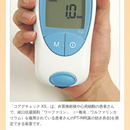
脂質異常症(高脂血症)について
アレルゲン免疫療法について
不眠症
便秘・下痢・過敏性腸症候群
施設基準
「コアグチェック XS」は、弁置換術後や心房細動の患者さん
で、経口抗凝固剤「ワーファリン」 （一般名：ワルファリンカ
リウム）を服用されている患者さんのPT-INR(薬の効き具合)を測
定できる装置です。