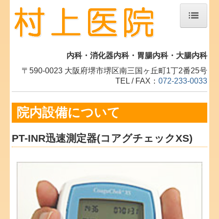
ホーム
内科・消化器内科・胃腸内科・大腸内科
当院について
〒590-0023 大阪府堺市堺区南三国ヶ丘町1丁2番25号
院長紹介
TEL / FAX：
072-233-0033
交通案内
院内設備について
個人情報保護方針
漢方薬の治療について
PT-INR迅速測定器(コアグチェックXS)
内視鏡検査について
糖尿病について
堺市の急病診療について
院内設備について