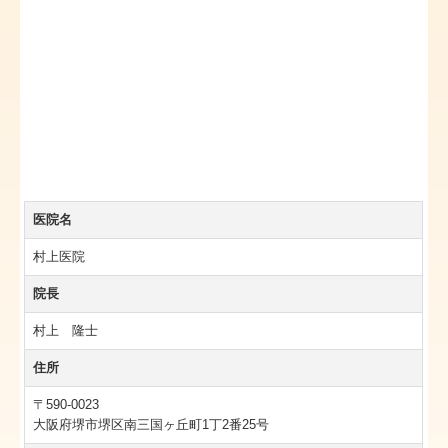
医院名
村上医院
院長
村上 隆士
住所
〒590-0023
大阪府堺市堺区南三国ヶ丘町1丁2番25号