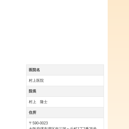
医院名
村上医院
院長
村上 隆士
住所
〒590-0023
大阪府堺市堺区南三国ヶ丘町1丁2番25号