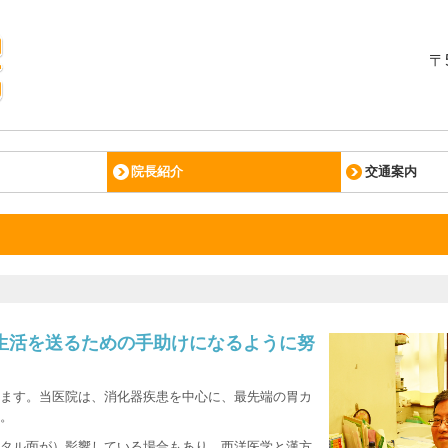
〒
院長紹介
交通案内
生活を送るための手助けになるように努
ます。当医院は、消化器疾患を中心に、最先端の胃カ
。
タル面が）影響している場合もあり、西洋医学と漢方